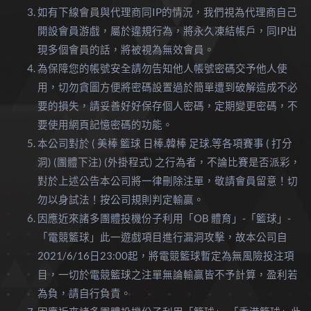
如有下線會員與代理商同IP的情況，我們視為代理商自己
開設會員游戲，屬於違規行為，將永久凍結帳戶，同IP出
現多個會員的話，將被視為無效會員。
為保障您的帳號安全請勿告知他人帳號密碼交予他人使
用，切勿貪圖方便將密碼設置過於簡單遭到破解造成不必
要的損失，請妥善好好保存個人密碼，定期變更密碼，不
要使用網頁記憶密碼的功能。
本公司對於 ( 美棒 籃球 日棒.韓棒 足球.等各項賽事 ( 打分
洞) (團體下注) (外掛程式) 之行為者，不論比賽是否派彩，
對於上述公告本公司將一律刪除注單，敬請會員留意！切
勿以身試法！按公司規則判定輸贏。
因應近來諸多團體投機份子利用「OB 體育」-「籃球」-
「電競籃球」此一遊戲項目進行漏洞攻擊，故本公司自
2021/6/16日23:00起，將電競籃球暫定為無風險投注項
目，一切於電競籃球之注單無論輸贏皆不予計算，盈利若
為負，請自行負責。