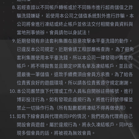
若經查證以不同帳戶轉帳或於不同縣市進行超商儲值之詐
騙洗錢嫌疑， 若使用本公司之儲值系統對外進行詐騙，本
公司將會進行凍結或終止帳戶並依法交付相關會員資料與
當地刑事偵辦。會員請勿以身試法！
近期發現有非法套利集團在惡意攻擊本平臺洗錢的動作，
已違反本公司規定，近期會請工程部嚴格查詢， 為了避免
套利集團使用本平臺洗錢，所以本公司一律發現IP異常的
帳戶，將不得拋售並且鎖定IP黑名單及凍結帳戶，並且退
還最後一筆儲值，退款手續費須由會員方承擔，為了給各
位貴賓良好的遊戲環境，所以請各位貴賓遵守規定謝謝。
本公司嚴禁旗下代理或工作人員私自開辦註冊帳號，進行
博彩投注行為，如有發現此違規行為，將進行封號停權並
禁止一切操作行為（所有點數都將凍結不得再做使用）。
如有下線會員與代理商同IP的情況，我們視為代理商自己
開設會員遊戲，屬於違規行為，將永久凍結帳戶，同IP出
現多個會員的話，將被視為無效會員。