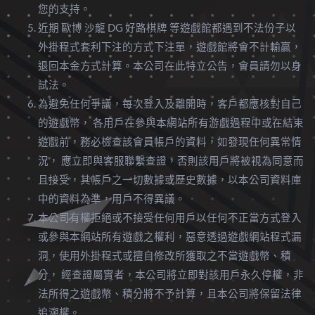
您的支持。
近期 歐博 沙龍 DG 好路棋牌 等遊戲館都遇到不法份子以
外掛程式套利下注的方式下注單，遊戲館將會不計輸贏，
退回本金方式計算。本公司在此特立公告，會員請勿以身
試法。
為避免任何爭議，每次登入及離開時，客戶都應核對自己
的遊戲幣， 各用戶在參與本網站所有游戲過程中或在結束
遊戲前，務必檢查該會員帳戶的資料，如發現任何異常情
況， 應立即與客服聯繫查證，否則該用戶將被視為同意而
且接受，其帳戶之一切數據或歷史數據，以本公司資料庫
中的資料為準，用戶不得異議。
本公司有權拒絕或不接受任何用戶以任何不正當方式登入
或參與本網站所有遊戲之權利，惡意透過遊戲網站程式漏
洞，使用外掛程式或擅自修改所獲取之不當遊戲幣、積
分， 經查證屬實者，本公司將立即對該用戶永久停權，非
法所得之遊戲幣、積分將不予計算，且本公司將保留法律
追溯權。