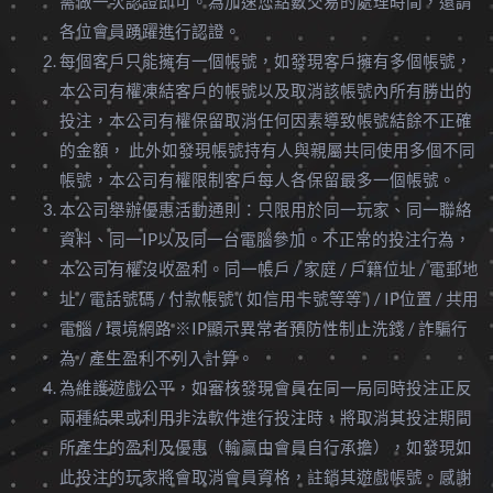
需做一次認證即可。為加速您點數交易的處理時間，還請
各位會員踴躍進行認證。
每個客戶只能擁有一個帳號，如發現客戶擁有多個帳號，
本公司有權凍結客戶的帳號以及取消該帳號內所有勝出的
投注，本公司有權保留取消任何因素導致帳號結餘不正確
的金額， 此外如發現帳號持有人與親屬共同使用多個不同
帳號，本公司有權限制客戶每人各保留最多一個帳號。
本公司舉辦優惠活動通則：只限用於同一玩家、同一聯絡
資料、同一IP以及同一台電腦參加。不正常的投注行為，
本公司有權沒收盈利。同一帳戶 / 家庭 / 戶籍位址 / 電郵地
址 / 電話號碼 / 付款帳號 ( 如信用卡號等等 ) / IP位置 / 共用
電腦 / 環境網路 ※IP顯示異常者預防性制止洗錢 / 詐騙行
為 / 產生盈利不列入計算。
為維護遊戲公平，如審核發現會員在同一局同時投注正反
兩種結果或利用非法軟件進行投注時，將取消其投注期間
所產生的盈利及優惠（輸贏由會員自行承擔），如發現如
此投注的玩家將會取消會員資格，註銷其遊戲帳號。感謝